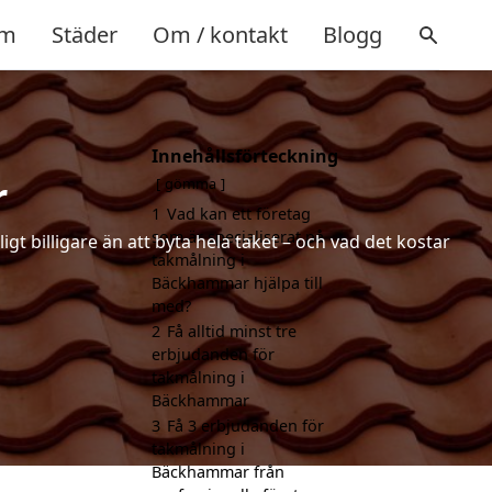
m
Städer
Om / kontakt
Blogg
Innehållsförteckning
r
gömma
1
Vad kan ett företag
som är specialiserat på
t billigare än att byta hela taket – och vad det kostar
takmålning i
Bäckhammar hjälpa till
med?
2
Få alltid minst tre
erbjudanden för
takmålning i
Bäckhammar
3
Få 3 erbjudanden för
takmålning i
Bäckhammar från