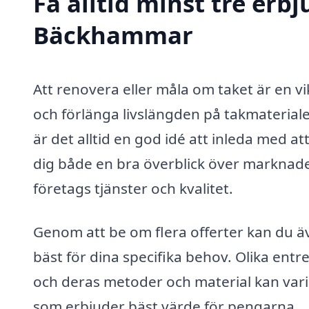
Få alltid minst tre erb
Bäckhammar
Att renovera eller måla om taket är en v
och förlänga livslängden på takmateriale
är det alltid en god idé att inleda med a
dig både en bra överblick över marknade
företags tjänster och kvalitet.
Genom att be om flera offerter kan du äv
bäst för dina specifika behov. Olika ent
och deras metoder och material kan varie
som erbjuder bäst värde för pengarna.