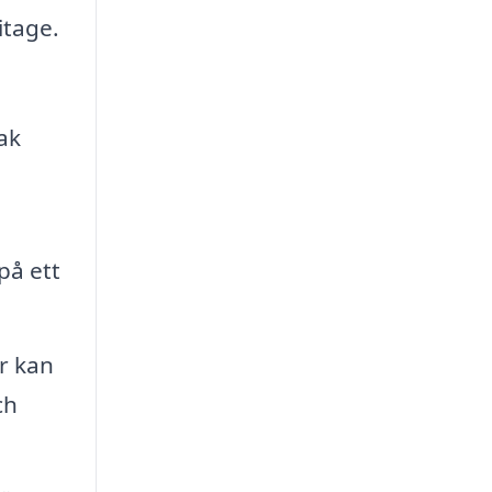
itage.
ak
på ett
r kan
ch