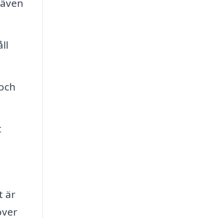
 även
ll
 och
t
t är
över