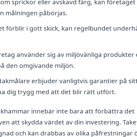
om sprickor eller avskavd färg, kan företaget
an målningen påbörjas.
et förblir i gott skick, kan regelbundet underhå
tag använder sig av miljövänliga produkter
på den omgivande miljön.
takmålare erbjuder vanligtvis garantier på sit
a dig trygg med att det blir rätt utfört.
Bäckhammar innebär inte bara att förbättra det
även att skydda värdet av din investering. Take
gnad och kan drabbas av olika påfrestningar 