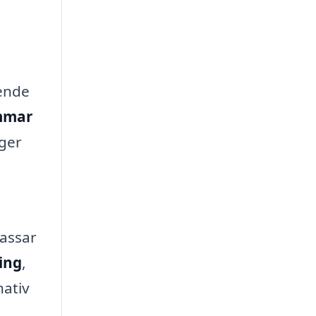
eende
mmar
 ger
passar
ing
,
nativ