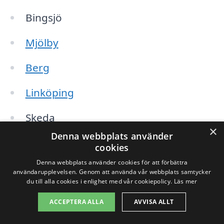
Bingsjö
Mjölby
Berg
Linköping
Skeda
×
Denna webbplats använder
Tallboda
cookies
Denna webbplats använder cookies för att förbättra
Vreta kloster
användarupplevelsen. Genom att använda vår webbplats samtycker
du till alla cookies i enlighet med vår cookiepolicy.
Läs mer
Vallrist
ACCEPTERA ALLA
AVVISA ALLT
Genom att söka efter takmålare i dessa