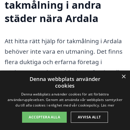
takmålning i andra
städer nära Ardala
Att hitta rätt hjälp för takmålning i Ardala
behöver inte vara en utmaning. Det finns
flera duktiga och erfarna företag i
närheten som kan erbjuda professionella
×
Denna webbplats använder
tjänster. Genom att använda xn--
cookies
takmlning-pris-oib.se kan du enkelt
Denna webbplats använder cookies för att förbättra
användarupplevelsen. Genom att använda vår webbplats samtycker
jämföra olika alternativ och begära
du till alla cookies i enlighet med vår cookiepolicy.
Läs mer
offerter från flera hantverkare i ditt
ACCEPTERA ALLA
AVVISA ALLT
närområde. Här är några städer där du