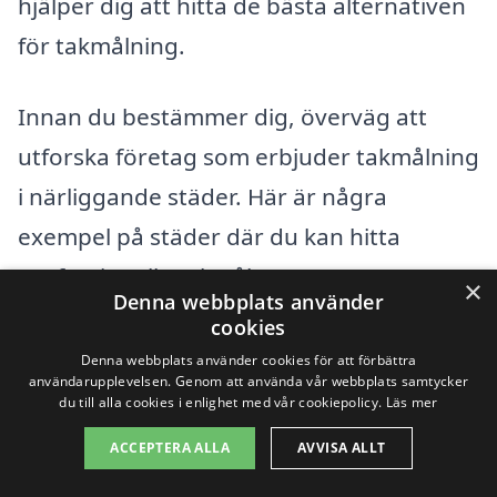
hjälper dig att hitta de bästa alternativen
för takmålning.
Innan du bestämmer dig, överväg att
utforska företag som erbjuder takmålning
i närliggande städer. Här är några
exempel på städer där du kan hitta
professionella takmålare:
×
Denna webbplats använder
cookies
Nässjö
Denna webbplats använder cookies för att förbättra
användarupplevelsen. Genom att använda vår webbplats samtycker
Aneby
du till alla cookies i enlighet med vår cookiepolicy.
Läs mer
ACCEPTERA ALLA
AVVISA ALLT
Hagshult